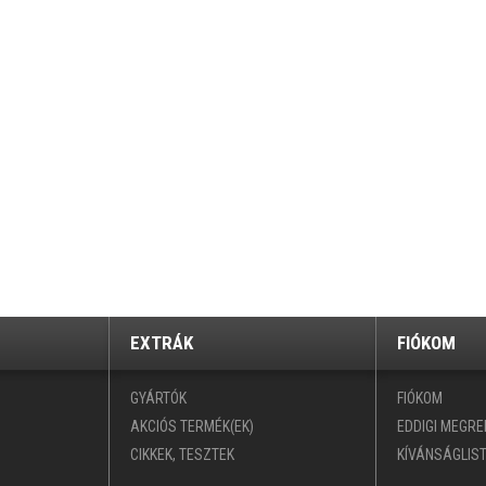
EXTRÁK
FIÓKOM
GYÁRTÓK
FIÓKOM
AKCIÓS TERMÉK(EK)
EDDIGI MEGR
CIKKEK, TESZTEK
KÍVÁNSÁGLIS