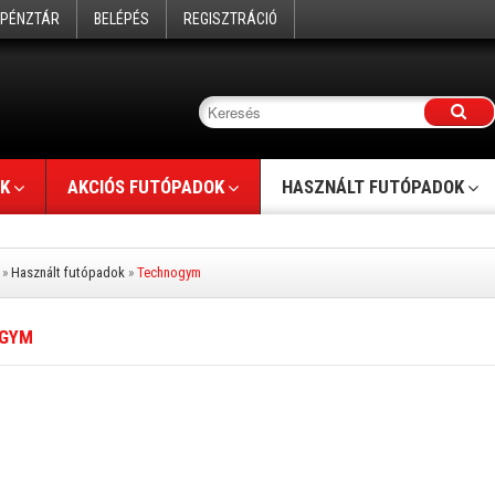
PÉNZTÁR
BELÉPÉS
REGISZTRÁCIÓ
K
AKCIÓS FUTÓPADOK
HASZNÁLT FUTÓPADOK
»
Használt futópadok
»
Technogym
GYM