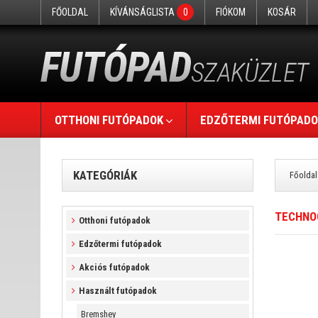
FŐOLDAL
KÍVÁNSÁGLISTA
0
FIÓKOM
KOSÁR
OTTHONI FUTÓPADOK
EDZŐTERMI FUTÓPADO
KATEGÓRIÁK
Főoldal
TECHNO
Otthoni futópadok
Edzőtermi futópadok
Akciós futópadok
Használt futópadok
Bremshey