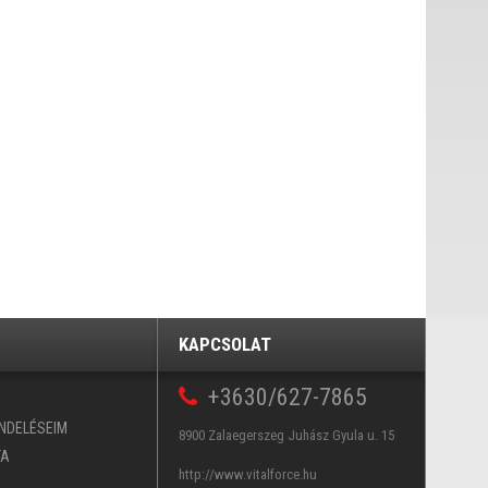
KAPCSOLAT
+3630/627-7865
ENDELÉSEIM
8900 Zalaegerszeg Juhász Gyula u. 15
TA
http://www.vitalforce.hu