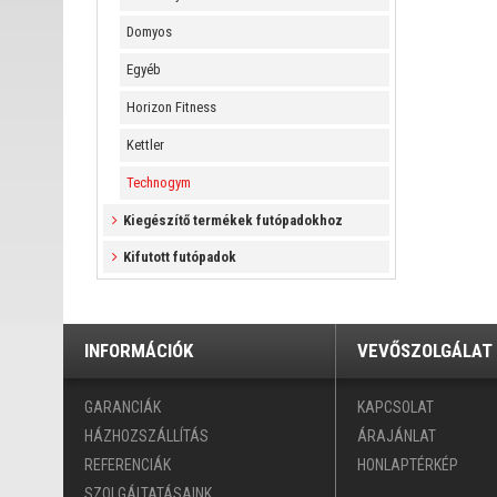
Domyos
Egyéb
Horizon Fitness
Kettler
Technogym
Kiegészítő termékek futópadokhoz
Kifutott futópadok
INFORMÁCIÓK
VEVŐSZOLGÁLAT
GARANCIÁK
KAPCSOLAT
HÁZHOZSZÁLLÍTÁS
ÁRAJÁNLAT
REFERENCIÁK
HONLAPTÉRKÉP
SZOLGÁLTATÁSAINK