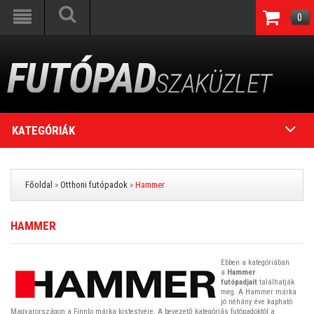
0
KATEGÓRIÁK
Főoldal
»
Otthoni futópadok
»
Hammer
HAMMER
Ebben a kategóriában
a
Hammer
futópadjait
találhatják
meg. A
Hammer
márka
jó néhány éve kapható
Magyarországon a Finnlo márka kistestvére. A bevezető kategóriás futópadoktól a