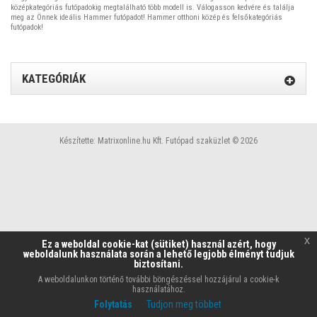
középkategóriás futópadokig megtalálható több modell is. Válogasson kedvére és találja
meg az Önnek ideális Hammer futópadot!
Hammer
otthoni közép és felsőkategóriás
futópadok!
KATEGÓRIÁK
Készítette:
Matrixonline.hu Kft.
Futópad szaküzlet © 2026
x
Ez a weboldal cookie-kat (sütiket) használ azért, hogy
weboldalunk használata során a lehető legjobb élményt tudjuk
biztosítani.
A weboldalunkon történő további böngészéssel hozzájárul a cookie-k
használatához.
Folytatás
Tudjon meg többet