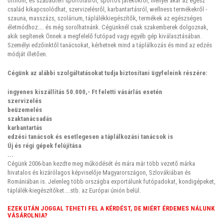
otthoni, és szabadtéri sportolásról, sportos játékokról, mellyel akár az egész
család kikapcsolódhat, szervizelésről, karbantartásról, wellness termékekről -
szauna, masszázs, szolárium, táplálékkiegészítők, termékek az egészséges
életmódhoz.... és még sorolhatnánk. Cégünknél csak szakemberek dolgoznak,
akik segítenek Önnek a megfelelő futópad vagy egyéb gép kiválasztásában.
Személyi edzőinktől tanácsokat, kérhetnek mind a táplálkozás és mind az edzés
módját illetően.
Cégünk az alábbi szolgáltatásokat tudja biztosítani ügyfeleink részére:
ingyenes kiszállítás 50.000,- Ft feletti vásárlás esetén
szervizelés
beüzemelés
szaktanácsadás
karbantartás
edzési tanácsok és esetlegesen a táplálkozási tanácsok is
Új és régi gépek felújítása
...
Cégünk 2006-ban kezdte meg működését és mára már több vezető márka
hivatalos és kizárólagos képviselője Magyarországon, Szlovákiában és
Romániában is. Jelenleg több országba exportálunk futópadokat, kondigépeket,
táplálék-kiegészítőket....stb. az Európai únión belül.
EZEK UTÁN JOGGAL TEHETI FEL A KÉRDÉST, DE MIÉRT ÉRDEMES NÁLUNK
VÁSÁROLNIA?