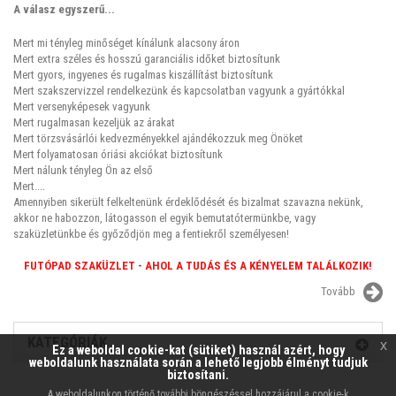
A válasz egyszerű...
Mert mi tényleg minőséget kínálunk alacsony áron
Mert extra széles és hosszú garanciális időket biztosítunk
Mert gyors, ingyenes és rugalmas kiszállítást biztosítunk
Mert szakszervizzel rendelkezünk és kapcsolatban vagyunk a gyártókkal
Mert versenyképesek vagyunk
Mert rugalmasan kezeljük az árakat
Mert törzsvásárlói kedvezményekkel ajándékozzuk meg Önöket
Mert folyamatosan óriási akciókat biztosítunk
Mert nálunk tényleg Ön az első
Mert....
Amennyiben sikerült felkeltenünk érdeklődését és bizalmat szavazna nekünk,
akkor ne habozzon, látogasson el egyik bemutatótermünkbe, vagy
szaküzletünkbe és győződjön meg a fentiekről személyesen!
FUTÓPAD SZAKÜZLET - AHOL A TUDÁS ÉS A KÉNYELEM TALÁLKOZIK!
Tovább
KATEGÓRIÁK
x
Ez a weboldal cookie-kat (sütiket) használ azért, hogy
weboldalunk használata során a lehető legjobb élményt tudjuk
biztosítani.
A weboldalunkon történő további böngészéssel hozzájárul a cookie-k