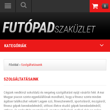
0
KATEGÓRIÁK
Főoldal
»
Szolgáltatásaink
SZOLGÁLTATÁSAINK
Cégünk rendkívül sokoldalú és rengeteg szolgáltatást nyújt vásárlói felé. A mai
Magyar piacon szinte egyedülállónak mondható, hogy a fitnesz szinte minden
ágában találkozhat velünk! Legyen szó, fitneszteremről, sportolásról, mozgásról,
fitnesz gépek kereskedelméről, otthoni illetve studió gépek kereskedelméről,