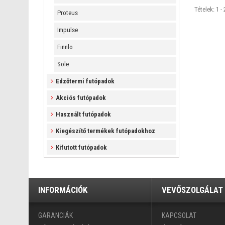
Tételek: 1 - 
Proteus
Impulse
Finnlo
Sole
Edzőtermi futópadok
Akciós futópadok
Használt futópadok
Kiegészítő termékek futópadokhoz
Kifutott futópadok
INFORMÁCIÓK
VEVŐSZOLGÁLAT
GARANCIÁK
KAPCSOLAT