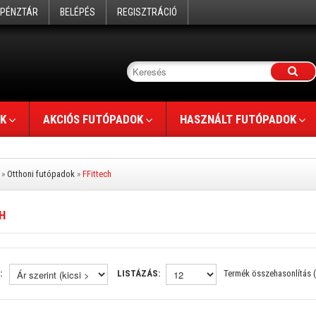
PÉNZTÁR
BELÉPÉS
REGISZTRÁCIÓ
K
AKCIÓS FUTÓPADOK
HASZNÁLT FUTÓPADOK
»
Otthoni futópadok
»
FFittech
H
:
LISTÁZÁS:
Termék összehasonlítás (