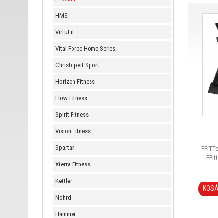
HMS
VirtuFit
Vital Force Home Series
Christopeit Sport
Horizon Fitness
Flow Fitness
Spirit Fitness
Vision Fitness
Spartan
FFiTTe
FFit
Xterra Fitness
válas
meg
Kettler
kardióg
KOS
kiseb
Nohrd
vázszer
Hammer