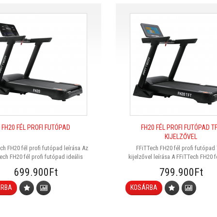
FH20 FÉL PROFI FUTÓPAD
FH20 FÉL PROFI FUTÓPAD T
KIJELZŐVEL
ch FH20 fél profi futópad leírása Az
FFiTTech FH20 fél profi futópad
tech FH20 fél profi futópad ideális
kijelzővel leírása A FFiTTech FH20 fé
ztás mindazok számára, akik erős,
futópad TFT kijelzővel futópad so
699.900Ft
799.900Ft
bízható és modern megjelenésű
megoldást kínál mind otthoni, 
épet keresnek intenzív otthoni vagy
edzőtermi, stúdió vagy szállod
ÁRBA
KOSÁRBA
b edzőtermi használatra. A masszív
felhasználásra. Erőteljes felépítés
kezet és a nagy teljesítményű motor
teherbírása és professzionális meg
stabil, egyenlet..
alkalmassá teszi ..