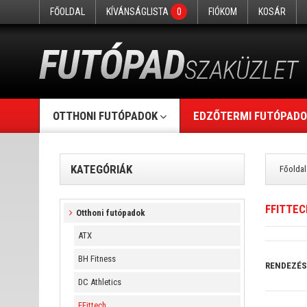
FŐOLDAL
KÍVÁNSÁGLISTA
0
FIÓKOM
KOSÁR
OTTHONI FUTÓPADOK
EDZŐTERMI FUTÓPADO
KATEGÓRIÁK
Főoldal
FFITTEC
Otthoni futópadok
ATX
BH Fitness
RENDEZÉS
DC Athletics
FFittech