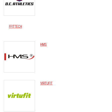
FFITTECH
HMS
VIRTUFIT