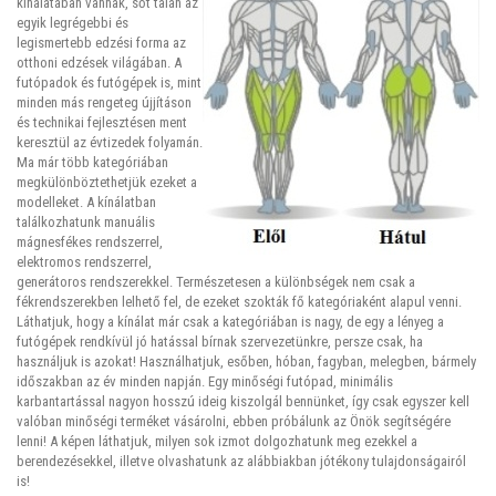
kínálatában vannak, sőt talán az
egyik legrégebbi és
legismertebb edzési forma az
otthoni edzések világában. A
futópadok és futógépek is, mint
minden más rengeteg újjításon
és technikai fejlesztésen ment
keresztül az évtizedek folyamán.
Ma már több kategóriában
megkülönböztethetjük ezeket a
modelleket. A kínálatban
találkozhatunk manuális
mágnesfékes rendszerrel,
elektromos rendszerrel,
generátoros rendszerekkel. Természetesen a különbségek nem csak a
fékrendszerekben lelhető fel, de ezeket szokták fő kategóriaként alapul venni.
Láthatjuk, hogy a kínálat már csak a kategóriában is nagy, de egy a lényeg a
futógépek rendkívül jó hatással bírnak szervezetünkre, persze csak, ha
használjuk is azokat! Használhatjuk, esőben, hóban, fagyban, melegben, bármely
időszakban az év minden napján. Egy minőségi futópad, minimális
karbantartással nagyon hosszú ideig kiszolgál bennünket, így csak egyszer kell
valóban minőségi terméket vásárolni, ebben próbálunk az Önök segítségére
lenni! A képen láthatjuk, milyen sok izmot dolgozhatunk meg ezekkel a
berendezésekkel, illetve olvashatunk az alábbiakban jótékony tulajdonságairól
is!