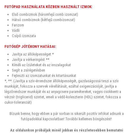
FUTÓPAD HASZNÁLATA KÖZBEN HASZNÁLT IZMOK:
Első combizmok (háromfejű comb izomzat)
Hátsó combizmok (kétfejű combizomzat)
Farizom
Vádli
Csípő izomzata
FUTÓGÉP JÓTÉKONY HATÁSAI:
Javítja az állóképességet *
Javítja a vérkeringést **
Kíméli az ízületeket és az inszalagokat
Segít a zsírégetésben
Fejleszti az izomzatunkat és kitartásunkat
*, **: (Javítja a szív-érrendszer állóképességét, gazdaságossá teszi a szív
munkáját, fokozza a szervek vérellátását, ezáltal oxigenizációját, javítja a
légzőrendszer munkáját és az anyagcsere paramétereket, vagyis csökkenti a
vérzsír (triglicerid) szintet, emeli a védő-koleszterin (HDL) szintet, fokozza a
cukor-toleranciát)
Bízunk benne, hogy ebben a pár sorban is sikerült pozitív infókat adnunk a
futópadokkal kapcsolatban! További kellemes böngészést!
Az oldalunkon próbáljuk minél jobban és részletesebben bemutatni