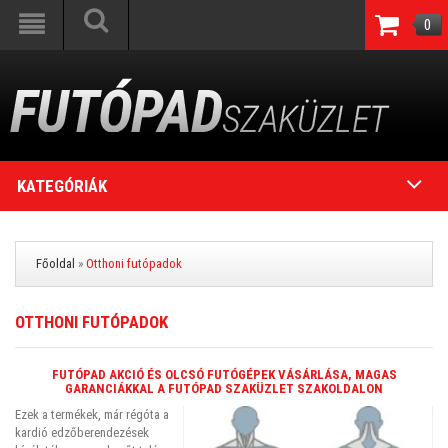
0
KATEGÓRIÁK
Főoldal
»
Otthoni futópadok
OTTHONI FUTÓPADOK
FUTÓPAD AKCIÓ ÉS OLCSÓ FUTÓGÉPEK VÁSÁRLÁSA, MAGAS
GARANCIÁKKAL A FUTÓPAD SZAKÜZLET SZAKOLDALON
Ezek a termékek, már régóta a
kardió edzőberendezések