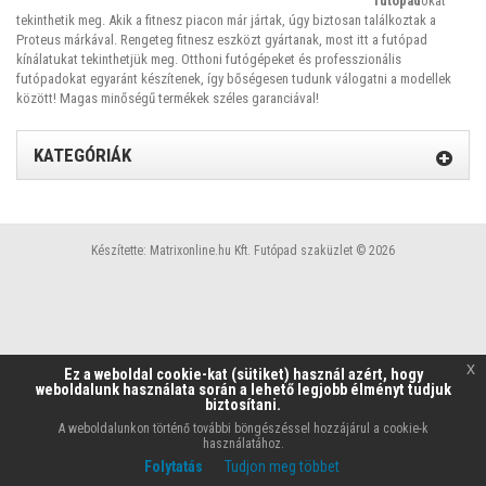
futópad
okat
tekinthetik meg. Akik a fitnesz piacon már jártak, úgy biztosan találkoztak a
Proteus márkával. Rengeteg fitnesz eszközt gyártanak, most itt a futópad
kínálatukat tekinthetjük meg. Otthoni futógépeket és professzionális
futópadokat egyaránt készítenek, így bőségesen tudunk válogatni a modellek
között! Magas minőségű termékek széles garanciával!
KATEGÓRIÁK
Készítette:
Matrixonline.hu Kft.
Futópad szaküzlet © 2026
x
Ez a weboldal cookie-kat (sütiket) használ azért, hogy
weboldalunk használata során a lehető legjobb élményt tudjuk
biztosítani.
A weboldalunkon történő további böngészéssel hozzájárul a cookie-k
használatához.
Folytatás
Tudjon meg többet