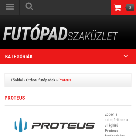
0
KATEGÓRIÁK
Főoldal
»
Otthoni futópadok
»
Proteus
PROTEUS
Ebben a
kategóriában a
világhírű
Proteus