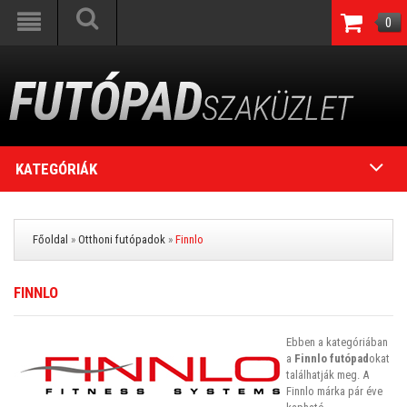
0
KATEGÓRIÁK
Főoldal
»
Otthoni futópadok
»
Finnlo
FINNLO
Ebben a kategóriában
a
Finnlo futópad
okat
találhatják meg. A
Finnlo márka pár éve