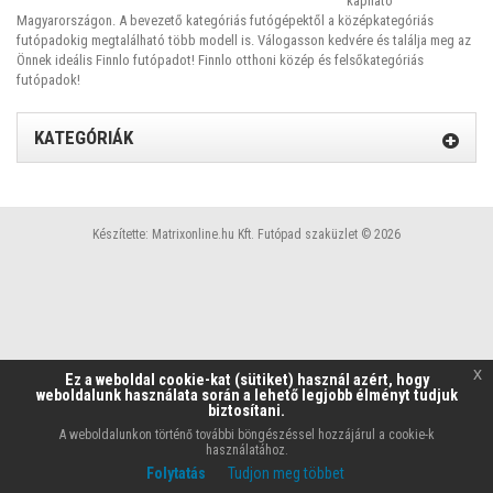
kapható
Magyarországon. A bevezető kategóriás futógépektől a középkategóriás
futópadokig megtalálható több modell is. Válogasson kedvére és találja meg az
Önnek ideális Finnlo futópadot! Finnlo otthoni közép és felsőkategóriás
futópadok!
KATEGÓRIÁK
Készítette:
Matrixonline.hu Kft.
Futópad szaküzlet © 2026
x
Ez a weboldal cookie-kat (sütiket) használ azért, hogy
weboldalunk használata során a lehető legjobb élményt tudjuk
biztosítani.
A weboldalunkon történő további böngészéssel hozzájárul a cookie-k
használatához.
Folytatás
Tudjon meg többet