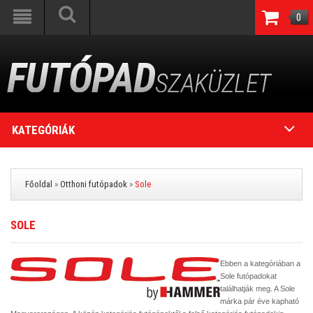
0
KATEGÓRIÁK
Főoldal
»
Otthoni futópadok
»
Sole
SOLE
Ebben a kategóriában a
Sole futópadokat
találhatják meg. A Sole
márka pár éve kapható