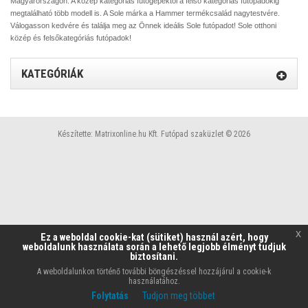
Magyarországon. A közép kategóriás futógépektől a felső kategóriás futópadokig
megtalálható több modell is. A Sole márka a Hammer termékcsalád nagytestvére.
Válogasson kedvére és találja meg az Önnek ideális Sole futópadot! Sole otthoni
közép és felsőkategóriás futópadok!
KATEGÓRIÁK
Készítette:
Matrixonline.hu Kft.
Futópad szaküzlet © 2026
x
Ez a weboldal cookie-kat (sütiket) használ azért, hogy
weboldalunk használata során a lehető legjobb élményt tudjuk
biztosítani.
A weboldalunkon történő további böngészéssel hozzájárul a cookie-k
használatához.
Folytatás
Tudjon meg többet