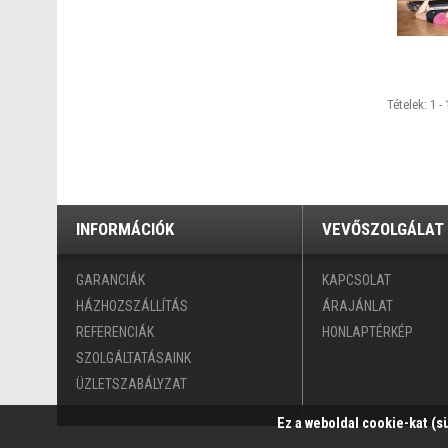
Tételek: 1 - 
INFORMÁCIÓK
VEVŐSZOLGÁLAT
GARANCIÁK
KAPCSOLAT
HÁZHOZSZÁLLÍTÁS
ÁRAJÁNLAT
REFERENCIÁK
HONLAPTÉRKÉP
SZOLGÁLTATÁSAINK
ÜZLETSZABÁLYZAT
Ez a weboldal cookie-kat (s