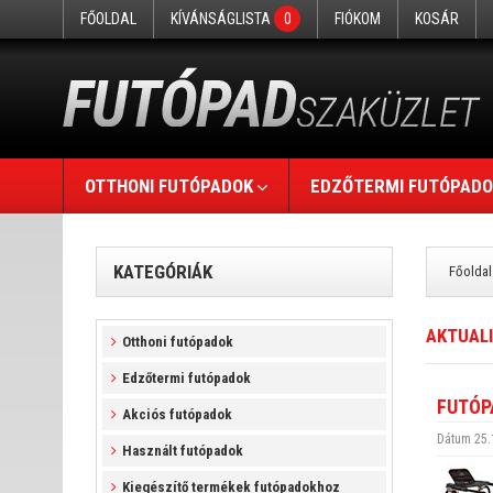
FŐOLDAL
KÍVÁNSÁGLISTA
0
FIÓKOM
KOSÁR
OTTHONI FUTÓPADOK
EDZŐTERMI FUTÓPADO
KATEGÓRIÁK
Főoldal
AKTUAL
Otthoni futópadok
Edzőtermi futópadok
FUTÓP
Akciós futópadok
Dátum 25.
Használt futópadok
Kiegészítő termékek futópadokhoz