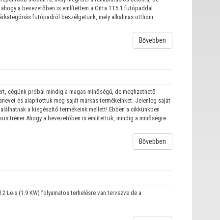
 ahogy a bevezetőben is említettem a Citta TT5.1 futópaddal
 árkategóriás futópadról beszélgetünk, mely alkalmas otthoni
Bővebben
mert, cégünk próbál mindig a magas minőségű, de megfizethető
kanevet és alapítottuk meg saját márkás termékeinket. Jelenleg saját
találhatnak a kiegészítő termékeink mellett! Ebben a cikkünkben
tikus tréner Ahogy a bevezetőben is említettük, mindig a minőségre
Bővebben
 2 Le-s (1.9 KW) folyamatos terhelésre van tervezve de a