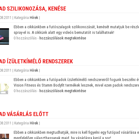
AD SZILIKONOZÁSA, KENÉSE
Hírek
08.2011 | Kategória
|
Ebben a cikkünkben a futószalagok szilikonozását, kenését mutatjuk be részlete
spray-el is. A cikkünk alatt egy videós bemutatót is találhatnak!
0 hozzászólás -
hozzászólások megtekintése
AD ÍZÜLETKÍMÉLŐ RENDSZEREK
Hírek
08.2011 | Kategória
|
Ebben a cikkünkben a futópadok ízületkímélő rendszereiről fogunk beszélni és
Vision Fitness és Stamm Bodyfit termékek lesznek, mivel ezen padok rendszer
0 hozzászólás -
hozzászólások megtekintése
AD VÁSÁRLÁS ELŐTT
Hírek
08.2011 | Kategória
|
Ebben a cikkünkben megtudhatják, mire is kell figyelni egy futópad vásárlása 
megfelelően választhassanak majd, ha vásárlásra kerül a sor!