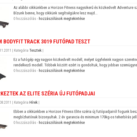
Az alábbi cikkünkben a Horizon Fitness nagysikerű és közkedvelt Adventure szé
Bízunk benne, hogy cikkünk segítségükre lesz majd...
0 hozzászólás -
hozzászólások megtekintése
 BODYFIT TRACK 3019 FUTÓPAD TESZT
Tesztek
11.2011 | Kategória
|
Ez a futógép egy nagyon közkedvelt modell, melyet ügyfeleink nagyon szeret
rendelkező modell. Többek között ezért is gondoltuk, hogy jobban szemügyre 
0 hozzászólás -
hozzászólások megtekintése
KEZTEK AZ ELITE SZÉRIA ÚJ FUTÓPADJAI
Hírek
08.2011 | Kategória
|
Ebben a cikkünkben a Horizon Fitness Elite széria új futópadjairól fogunk be
megbízhatónak bizonyultak. 2 év garancia és minimum 170kg-os teherbírás jell
0 hozzászólás -
hozzászólások megtekintése