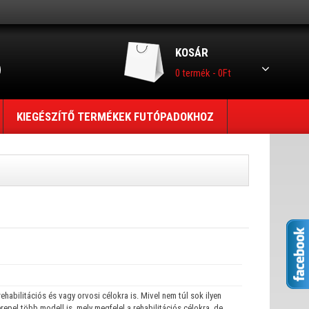
KOSÁR
0 termék - 0Ft
KIEGÉSZÍTŐ TERMÉKEK FUTÓPADOKHOZ
habilitációs és vagy orvosi célokra is. Mivel nem túl sok ilyen
repel több modell is, mely megfelel a rehabilitációs célokra, de