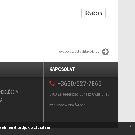
Bővebben
Tovább az aktualitásokhoz
KAPCSOLAT
+3630/627-7865
ENDELÉSEIM
8900 Zalaegerszeg Juhász Gyula u. 15
TA
http://www.vitalforce.hu
x
 élményt tudjuk biztosítani.