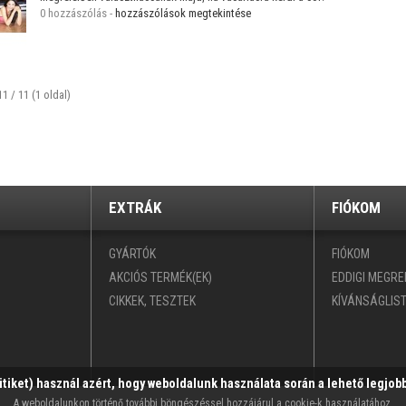
0 hozzászólás -
hozzászólások megtekintése
11 / 11 (1 oldal)
EXTRÁK
FIÓKOM
GYÁRTÓK
FIÓKOM
AKCIÓS TERMÉK(EK)
EDDIGI MEGR
CIKKEK, TESZTEK
KÍVÁNSÁGLIS
ütiket) használ azért, hogy weboldalunk használata során a lehető legjobb
A weboldalunkon történő további böngészéssel hozzájárul a cookie-k használatához.