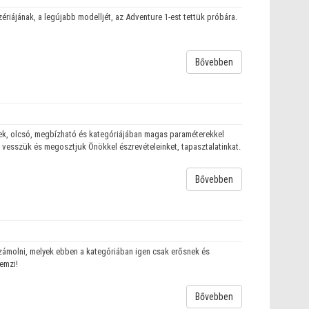
riájának, a legújabb modelljét, az Adventure 1-est tettük próbára.
Bővebben
nek, olcsó, megbízható és kategóriájában magas paraméterekkel
vesszük és megosztjuk Önökkel észrevételeinket, tapasztalatinkat.
Bővebben
számolni, melyek ebben a kategóriában igen csak erősnek és
emzi!
Bővebben