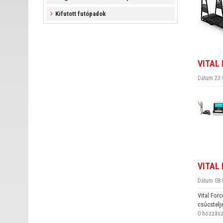
Kifutott futópadok
VITAL
Dátum 23.
VITAL
Dátum 08.
Vital For
csúcstelj
0 hozzász