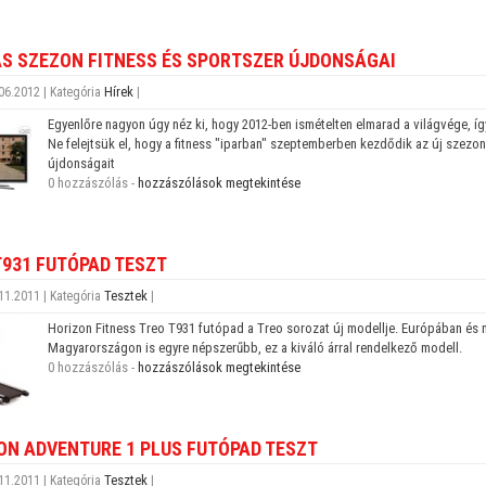
AS SZEZON FITNESS ÉS SPORTSZER ÚJDONSÁGAI
Hírek
06.2012 | Kategória
|
Egyenlőre nagyon úgy néz ki, hogy 2012-ben ismételten elmarad a világvége, 
Ne felejtsük el, hogy a fitness "iparban" szeptemberben kezdődik az új szezo
újdonságait
0 hozzászólás -
hozzászólások megtekintése
T931 FUTÓPAD TESZT
Tesztek
11.2011 | Kategória
|
Horizon Fitness Treo T931 futópad a Treo sorozat új modellje. Európában és m
Magyarországon is egyre népszerűbb, ez a kiváló árral rendelkező modell.
0 hozzászólás -
hozzászólások megtekintése
ON ADVENTURE 1 PLUS FUTÓPAD TESZT
Tesztek
11.2011 | Kategória
|