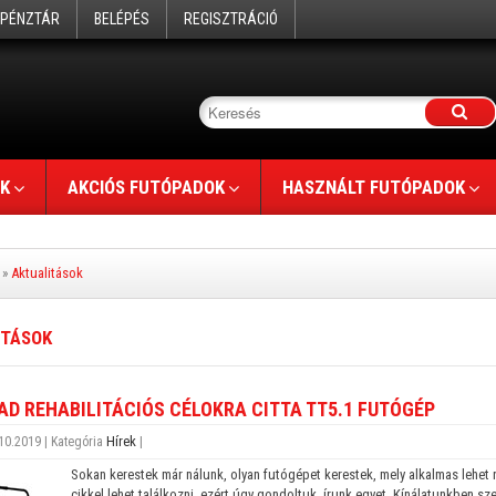
PÉNZTÁR
BELÉPÉS
REGISZTRÁCIÓ
K
AKCIÓS FUTÓPADOK
HASZNÁLT FUTÓPADOK
»
Aktualitások
ITÁSOK
AD REHABILITÁCIÓS CÉLOKRA CITTA TT5.1 FUTÓGÉP
Hírek
10.2019 | Kategória
|
Sokan kerestek már nálunk, olyan futógépet kerestek, mely alkalmas lehet re
cikkel lehet találkozni, ezért úgy gondoltuk, írunk egyet. Kínálatunkben sze