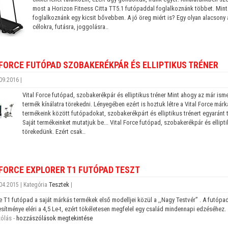
most a Horizon Fitness Citta TT5.1 futópaddal foglalkoznánk többet. Mint
foglalkoznánk egy kicsit bővebben. A jó öreg miért is? Egy olyan alacsony
célokra, futásra, joggolásra..
 FORCE FUTÓPAD SZOBAKERÉKPÁR ÉS ELLIPTIKUS TRÉNER
09.2016 |
Vital Force futópad, szobakerékpár és elliptikus tréner Mint ahogy az már is
termék kínálatra törekedni. Lényegében ezért is hoztuk létre a Vital Force már
termékeink között futópadokat, szobakerékpárt és elliptikus trénert egyaránt 
Saját termékeinket mutatjuk be... Vital Force futópad, szobakerékpár és ellip
törekedünk. Ezért csak..
 FORCE EXPLORER T1 FUTÓPAD TESZT
Tesztek
04.2015 | Kategória
|
ce T1 futópad a saját márkás termékek első modelljei közül a ,,Nagy Testvér” . A futópad
esítménye eléri a 4,5 Le-t, ezért tökéletesen megfelel egy család mindennapi edzéséhez.
ólás -
hozzászólások megtekintése