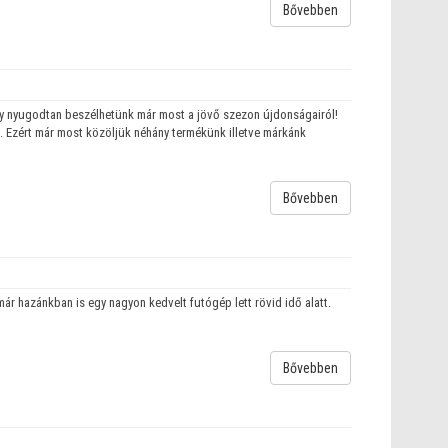
Bővebben
így nyugodtan beszélhetünk már most a jövő szezon újdonságairól!
n. Ezért már most közöljük néhány termékünk illetve márkánk
Bővebben
ár hazánkban is egy nagyon kedvelt futógép lett rövid idő alatt.
Bővebben