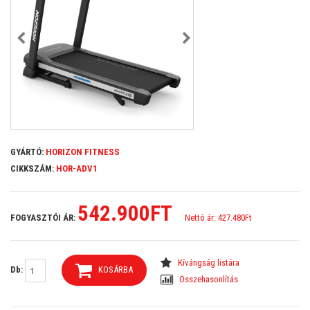
GYÁRTÓ:
HORIZON FITNESS
CIKKSZÁM:
HOR-ADV1
542.900FT
FOGYASZTÓI ÁR:
Nettó ár: 427.480Ft
Kívángság listára
Db:
KOSÁRBA
Összehasonlítás