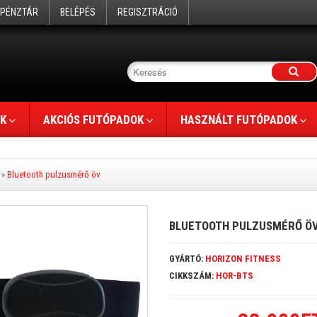
PÉNZTÁR
BELÉPÉS
REGISZTRÁCIÓ
K
AKCIÓS FUTÓPADOK
HASZNÁLT FUTÓPADOK
»
Bluetooth pulzusmérő öv
BLUETOOTH PULZUSMÉRŐ Ö
GYÁRTÓ:
HORIZON FITNESS
CIKKSZÁM:
HOR-BTS