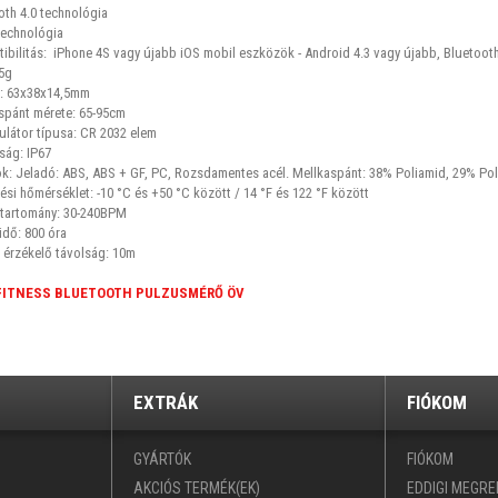
oth 4.0 technológia
echnológia
ibilitás: iPhone 4S vagy újabb iOS mobil eszközök - Android 4.3 vagy újabb, Bluetoot
55g
: 63x38x14,5mm
spánt mérete: 65-95cm
látor típusa: CR 2032 elem
ság: IP67
k: Jeladó: ABS, ABS + GF, PC, Rozsdamentes acél. Mellkaspánt: 38% Poliamid, 29% Poliu
si hőmérséklet: -10 °C és +50 °C között / 14 °F és 122 °F között
tartomány: 30-240BPM
idő: 800 óra
 érzékelő távolság: 10m
FITNESS BLUETOOTH PULZUSMÉRŐ ÖV
EXTRÁK
FIÓKOM
GYÁRTÓK
FIÓKOM
AKCIÓS TERMÉK(EK)
EDDIGI MEGR