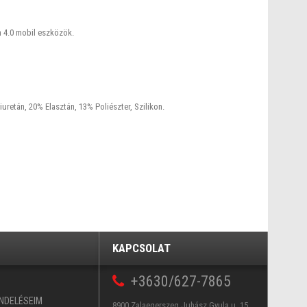
h 4.0 mobil eszközök.
retán, 20% Elasztán, 13% Poliészter, Szilikon.
KAPCSOLAT
+3630/627-7865
ENDELÉSEIM
8900 Zalaegerszeg Juhász Gyula u. 15