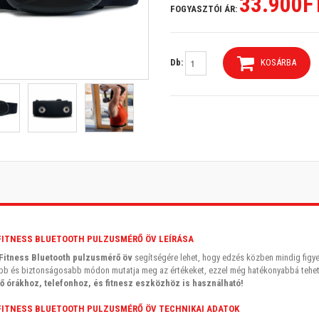
33.900F
FOGYASZTÓI ÁR:
Db:
KOSÁRBA
S
FITNESS BLUETOOTH PULZUSMÉRŐ ÖV LEÍRÁSA
Fitness Bluetooth pulzusmérő öv
segítségére lehet, hogy edzés közben mindig figye
bb és biztonságosabb módon mutatja meg az értékeket, ezzel még hatékonyabbá tehet
 órákhoz, telefonhoz, és fitnesz eszközhöz is használható!
FITNESS BLUETOOTH PULZUSMÉRŐ ÖV TECHNIKAI ADATOK