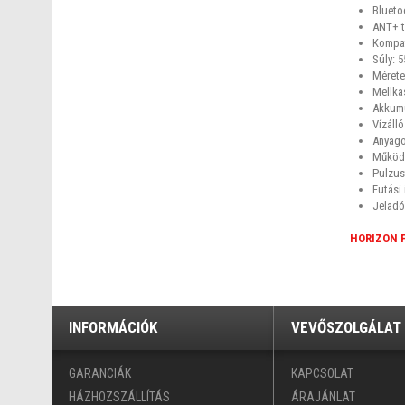
Blueto
ANT+ t
Kompat
Súly: 
Mérete
Mellka
Akkumu
Vízálló
Anyago
Működé
Pulzus
Futási 
Jeladó
HORIZON 
INFORMÁCIÓK
VEVŐSZOLGÁLAT
GARANCIÁK
KAPCSOLAT
HÁZHOZSZÁLLÍTÁS
ÁRAJÁNLAT