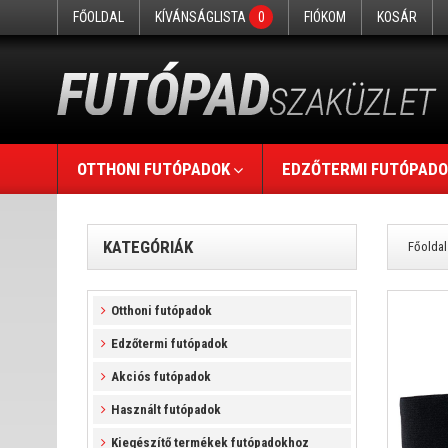
FŐOLDAL
KÍVÁNSÁGLISTA
0
FIÓKOM
KOSÁR
OTTHONI FUTÓPADOK
EDZŐTERMI FUTÓPADO
KATEGÓRIÁK
Főoldal
Otthoni futópadok
Edzőtermi futópadok
Akciós futópadok
Használt futópadok
Kiegészítő termékek futópadokhoz