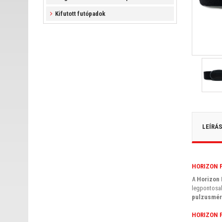
Kifutott futópadok
LEÍRÁ
HORIZON 
A
Horizon 
legpontosa
pulzusmérő
HORIZON 