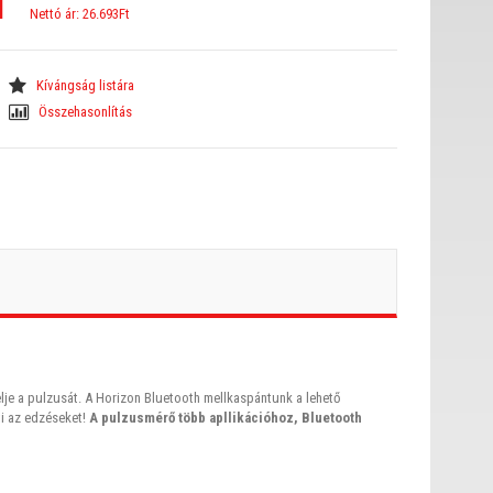
T
Nettó ár: 26.693Ft
Kívángság listára
Összehasonlítás
lje a pulzusát. A Horizon Bluetooth mellkaspántunk a lehető
i az edzéseket!
A pulzusmérő több apllikációhoz, Bluetooth