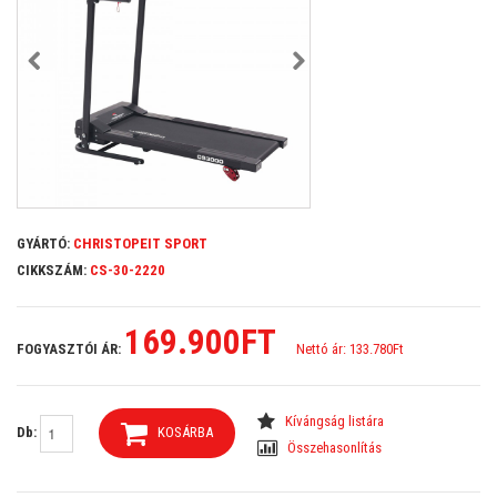
GYÁRTÓ:
CHRISTOPEIT SPORT
CIKKSZÁM:
CS-30-2220
169.900FT
FOGYASZTÓI ÁR:
Nettó ár: 133.780Ft
Kívángság listára
Db:
KOSÁRBA
Összehasonlítás