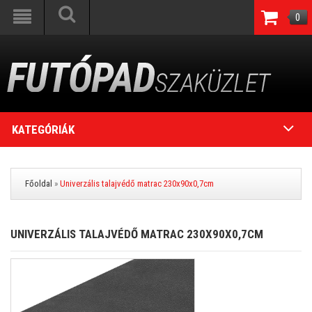
0
KATEGÓRIÁK
Főoldal
»
Univerzális talajvédő matrac 230x90x0,7cm
UNIVERZÁLIS TALAJVÉDŐ MATRAC 230X90X0,7CM