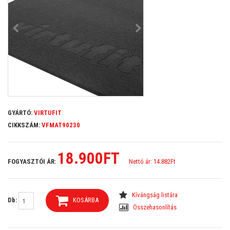
GYÁRTÓ:
VIRTUFIT
CIKKSZÁM:
VFMAT90230
18.900FT
FOGYASZTÓI ÁR:
Nettó ár: 14.882Ft
Kívángság listára
Db:
KOSÁRBA
Összehasonlítás